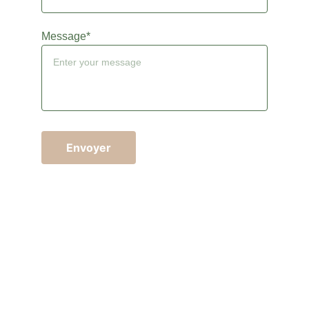
Message*
Envoyer
Contactez-moi 
N'hésitez pas à me joindre pour toute demande 
d'information, de conception d'un projet ou d'une 
exposition, d'élaboration d'un devis, je serais ravie 
d'échanger avec vous et de pouvoir vous guider !
debron_tiphaine@orange.fr
06 74 35 20 22