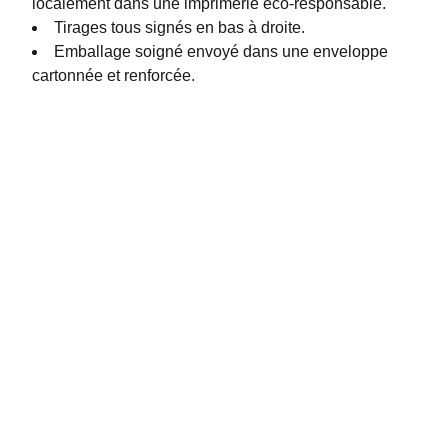
localement dans une imprimerie éco-responsable.
Tirages tous signés en bas à droite.
Emballage soigné envoyé dans une enveloppe
cartonnée et renforcée.
Contactez-moi 
N'hésitez pas à me joindre pour toute demande 
d'information, de conception d'un projet ou d'une 
exposition, d'élaboration d'un devis, je serais ravie 
d'échanger avec vous et de pouvoir vous guider !
debron_tiphaine@orange.fr
06 74 35 20 22