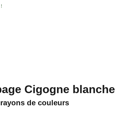
 !
 naturalistes
Projets
À propos
Boutique
Contact
age Cigogne blanche
crayons de couleurs