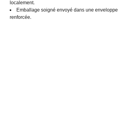
localement.
Emballage soigné envoyé dans une enveloppe
renforcée.
Contactez-moi 
N'hésitez pas à me joindre pour toute demande 
d'information, de conception d'un projet ou d'une 
exposition, d'élaboration d'un devis, je serais ravie 
d'échanger avec vous et de pouvoir vous guider !
debron_tiphaine@orange.fr
06 74 35 20 22