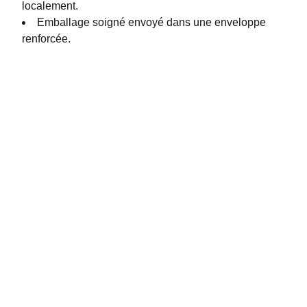
localement.
Emballage soigné envoyé dans une enveloppe
renforcée.
Contactez-moi 
N'hésitez pas à me joindre pour toute demande 
d'information, de conception d'un projet ou d'une 
exposition, d'élaboration d'un devis, je serais ravie 
d'échanger avec vous et de pouvoir vous guider !
debron_tiphaine@orange.fr
06 74 35 20 22