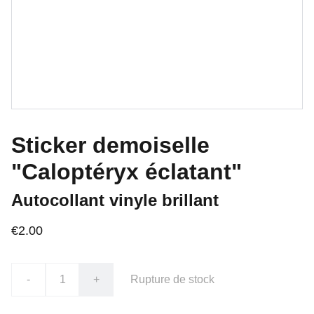
Sticker demoiselle
"Caloptéryx éclatant"
Autocollant vinyle brillant
€2.00
-
+
Rupture de stock