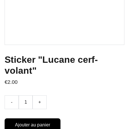
Sticker "Lucane cerf-
volant"
€2.00
-
+
Ajouter au panier